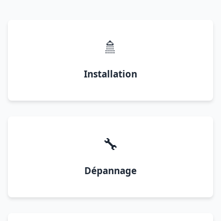
🚿
Installation
🔧
Dépannage