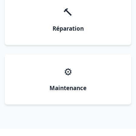
🔨
Réparation
⚙️
Maintenance