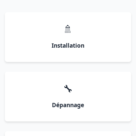
🚿
Installation
🔧
Dépannage