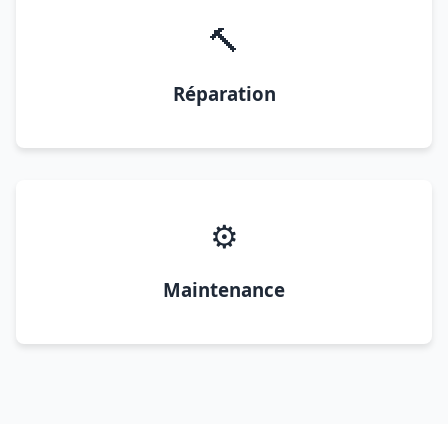
🔨
Réparation
⚙️
Maintenance