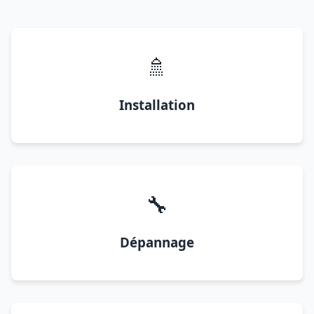
🚿
Installation
🔧
Dépannage