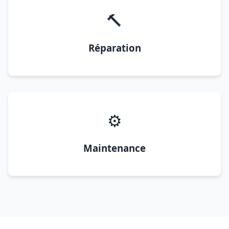
🔨
Réparation
⚙️
Maintenance