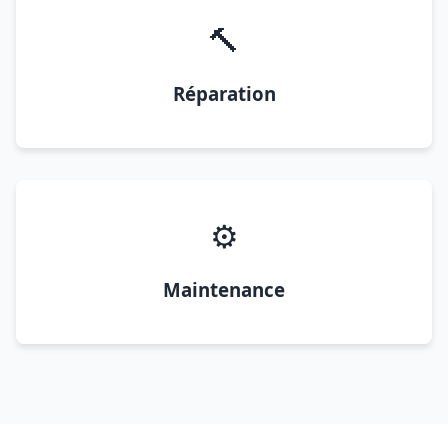
🔨
Réparation
⚙️
Maintenance