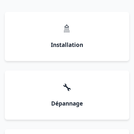
🚿
Installation
🔧
Dépannage