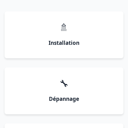
🚿
Installation
🔧
Dépannage