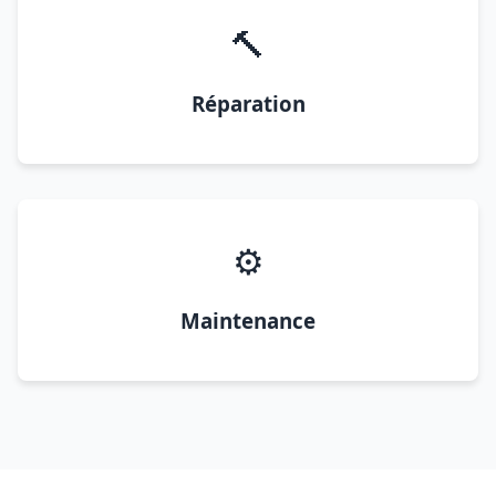
🔨
Réparation
⚙️
Maintenance