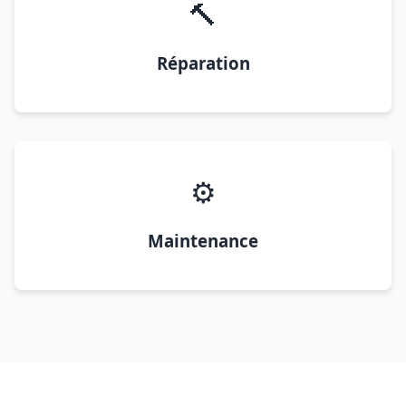
🔨
Réparation
⚙️
Maintenance