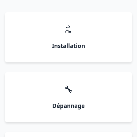
🚿
Installation
🔧
Dépannage