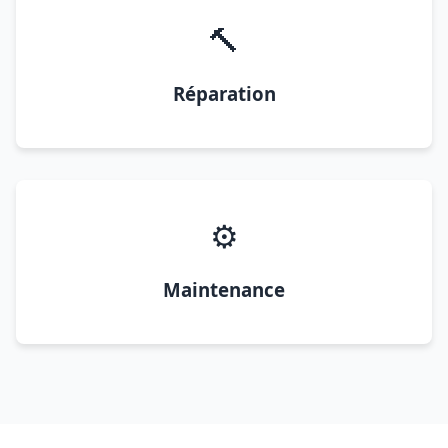
🔨
Réparation
⚙️
Maintenance