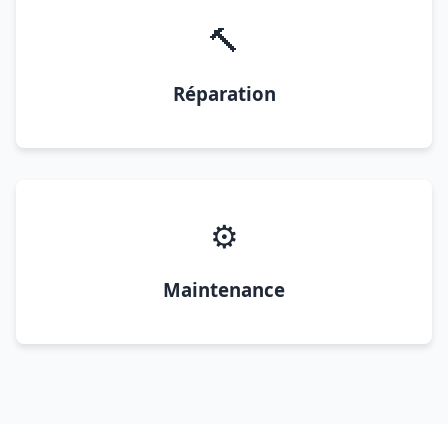
🔨
Réparation
⚙️
Maintenance