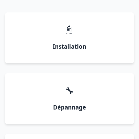
🚿
Installation
🔧
Dépannage