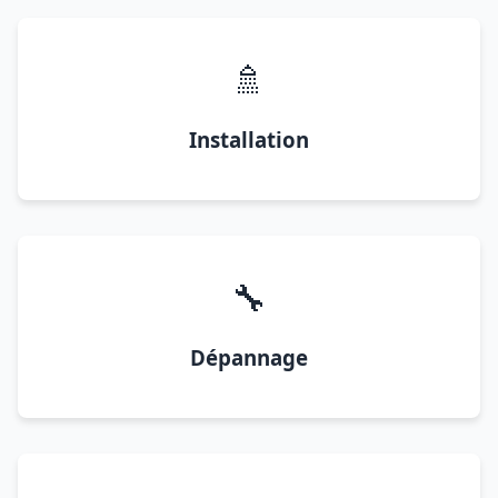
🚿
Installation
🔧
Dépannage