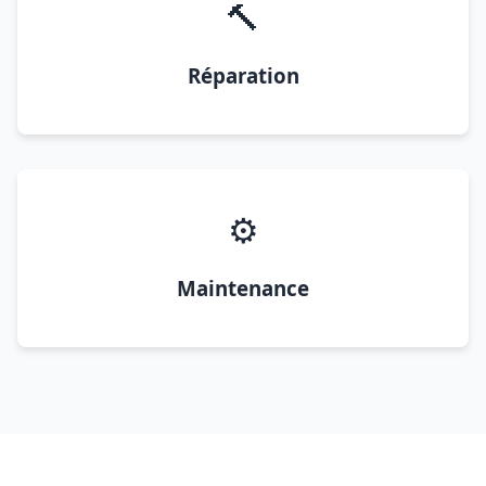
🔨
Réparation
⚙️
Maintenance