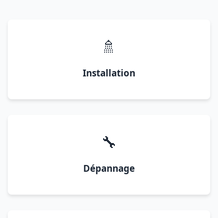
🚿
Installation
🔧
Dépannage