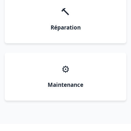
🔨
Réparation
⚙️
Maintenance