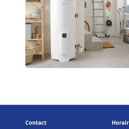
Contact
Horair