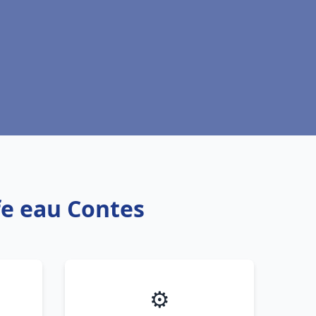
fe eau Contes
⚙️