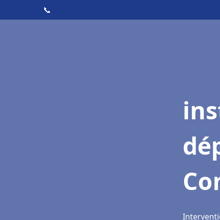
📞
ins
dé
Co
Interventi