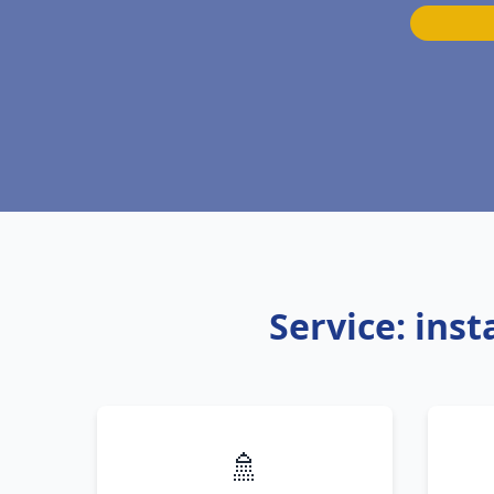
Service: ins
🚿