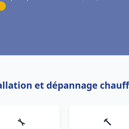
tallation et dépannage chauf
🔧
🔨