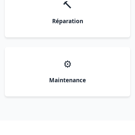
🔨
Réparation
⚙️
Maintenance