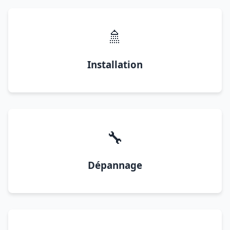
🚿
Installation
🔧
Dépannage