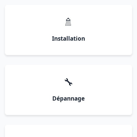
🚿
Installation
🔧
Dépannage