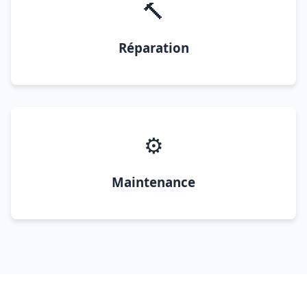
🔨
Réparation
⚙️
Maintenance