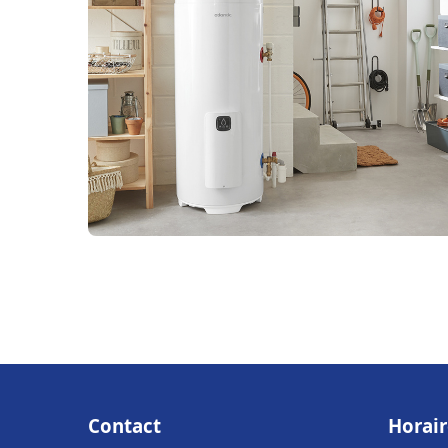
Contact
Horair