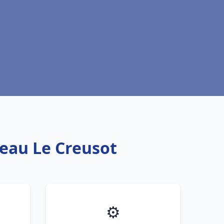
 eau Le Creusot
⚙️