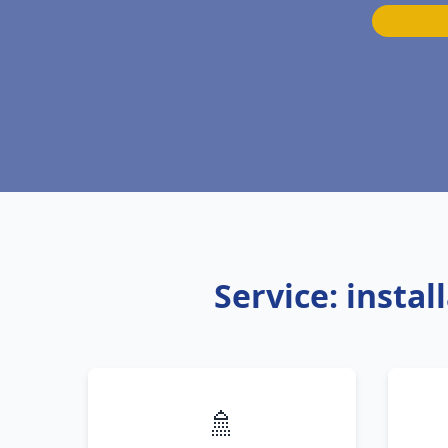
Service: insta
🚿