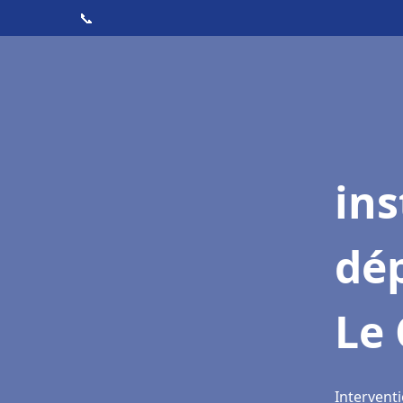
📞
ins
dé
Le
Interventi