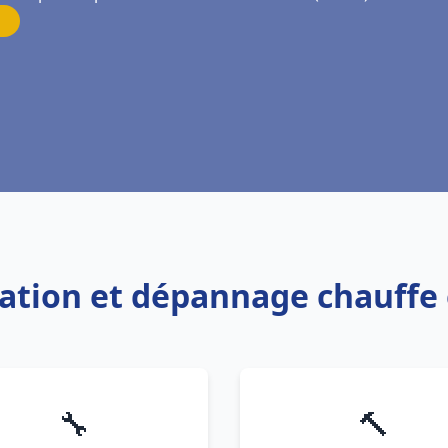
llation et dépannage chauffe
🔧
🔨