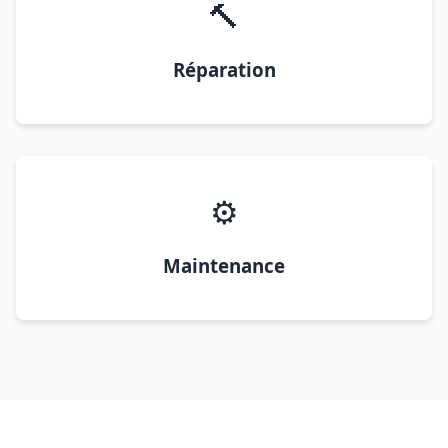
🔨
Réparation
⚙️
Maintenance