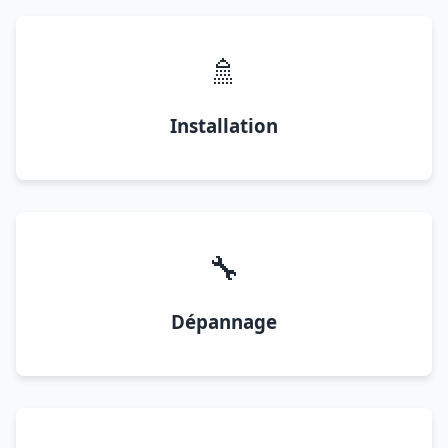
🚿
Installation
🔧
Dépannage