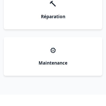
🔨
Réparation
⚙️
Maintenance