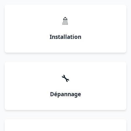
🚿
Installation
🔧
Dépannage