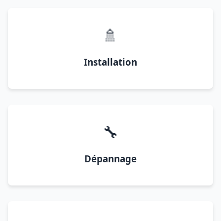
🚿
Installation
🔧
Dépannage