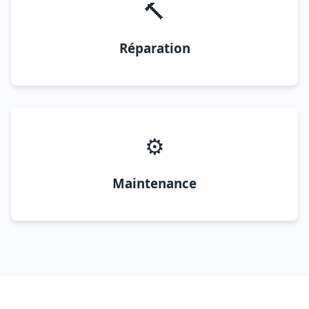
🔨
Réparation
⚙️
Maintenance