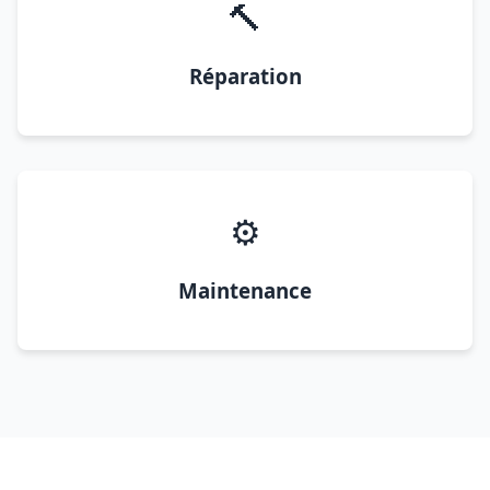
🔨
Réparation
⚙️
Maintenance