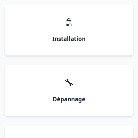
🚿
Installation
🔧
Dépannage