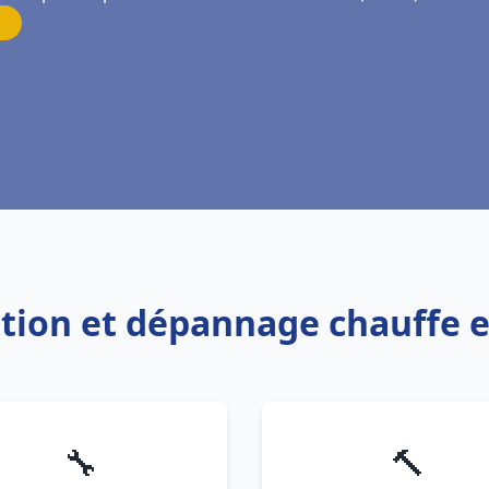
lation et dépannage chauffe
🔧
🔨