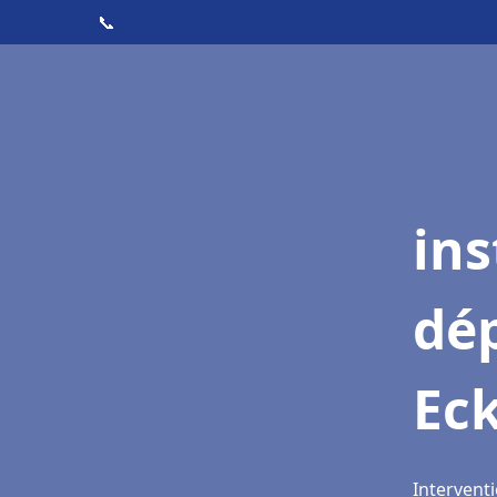
📞
ins
dé
Ec
Intervent