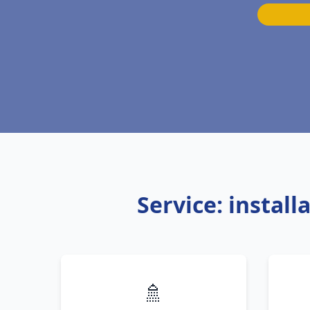
Service: instal
🚿