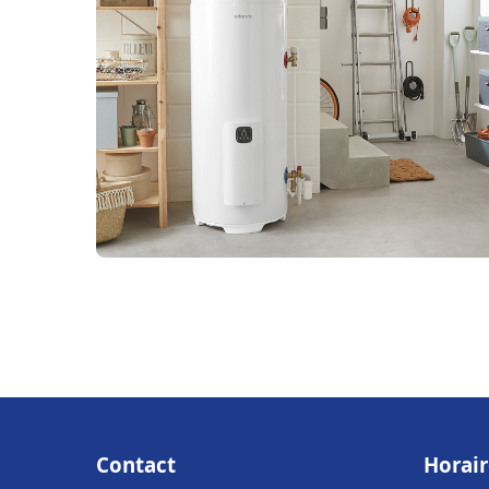
Contact
Horair