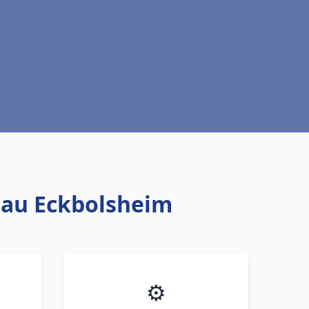
 eau Eckbolsheim
⚙️