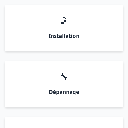
🚿
Installation
🔧
Dépannage