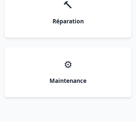
🔨
Réparation
⚙️
Maintenance