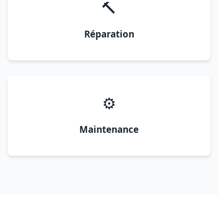
🔨
Réparation
⚙️
Maintenance