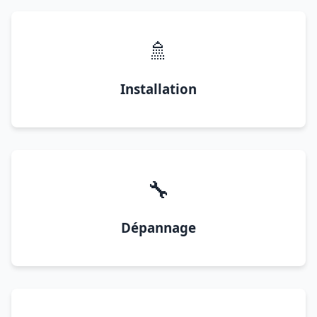
🚿
Installation
🔧
Dépannage