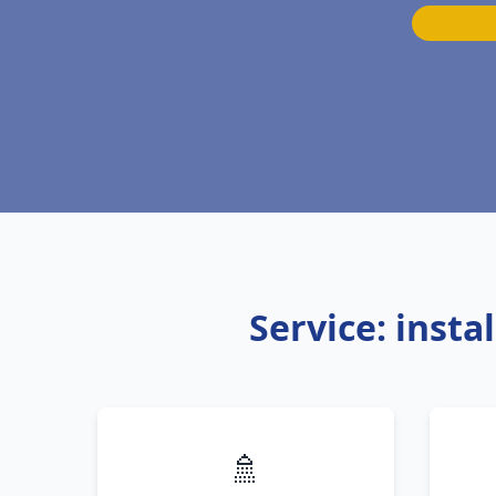
Service: inst
🚿