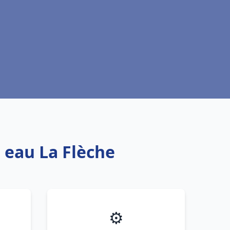
 eau La Flèche
⚙️