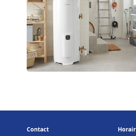
Contact
Horair