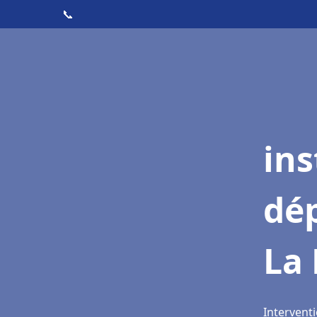
📞
ins
dé
La 
Interventi