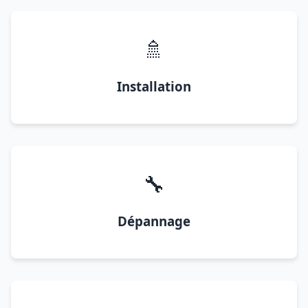
🚿
Installation
🔧
Dépannage