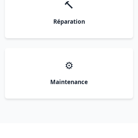
🔨
Réparation
⚙️
Maintenance