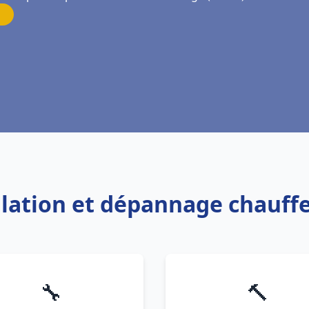
allation et dépannage chauff
🔧
🔨