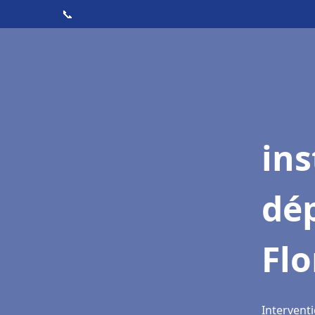
📞
ins
dé
Fl
Interventi