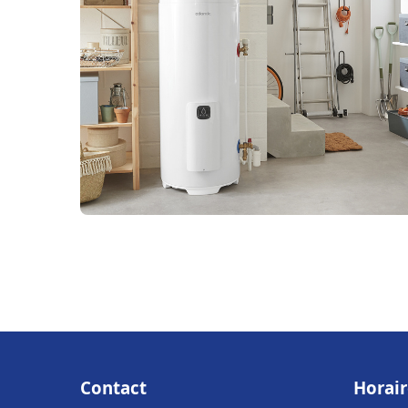
Contact
Horair