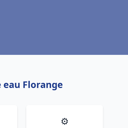
e eau Florange
⚙️