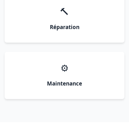
🔨
Réparation
⚙️
Maintenance