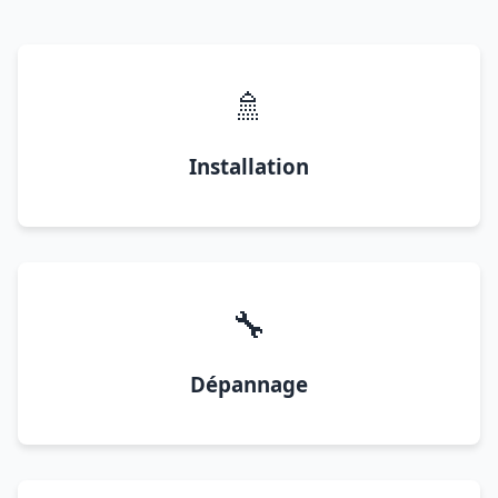
🚿
Installation
🔧
Dépannage