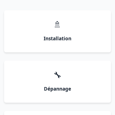
🚿
Installation
🔧
Dépannage