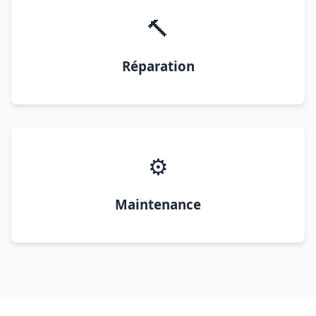
🔨
Réparation
⚙️
Maintenance