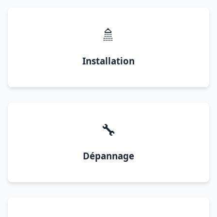
🚿
Installation
🔧
Dépannage