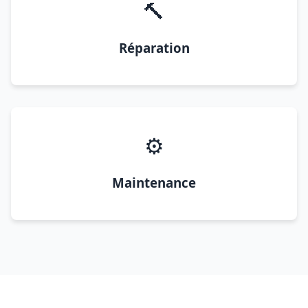
🔨
Réparation
⚙️
Maintenance