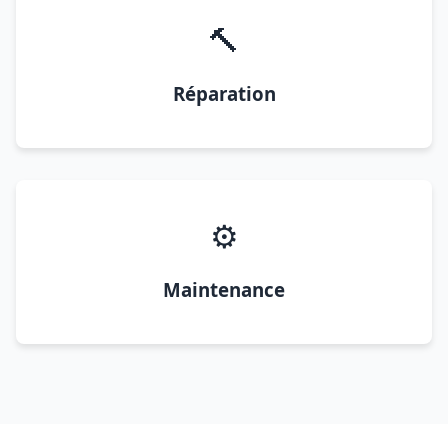
🔨
Réparation
⚙️
Maintenance