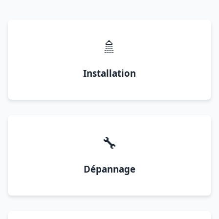
🚿
Installation
🔧
Dépannage