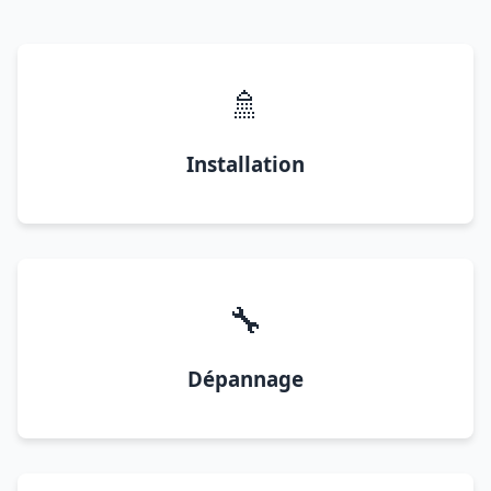
🚿
Installation
🔧
Dépannage