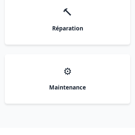
🔨
Réparation
⚙️
Maintenance