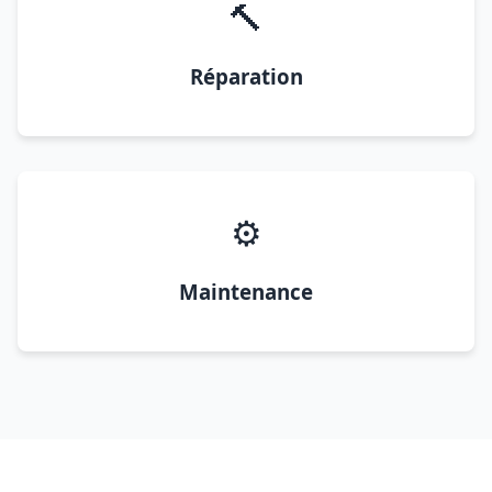
🔨
Réparation
⚙️
Maintenance