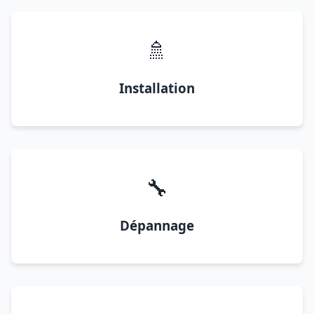
🚿
Installation
🔧
Dépannage