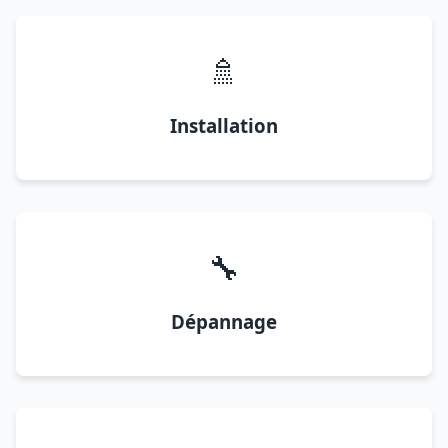
🚿
Installation
🔧
Dépannage