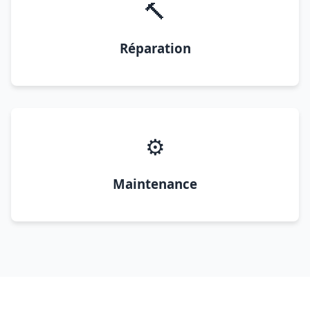
🔨
Réparation
⚙️
Maintenance