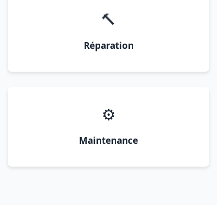
🔨
Réparation
⚙️
Maintenance