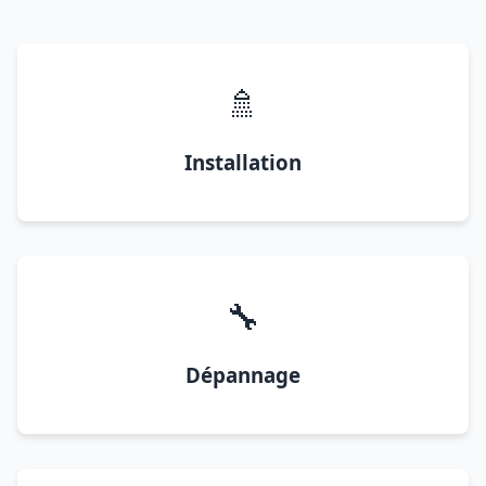
🚿
Installation
🔧
Dépannage