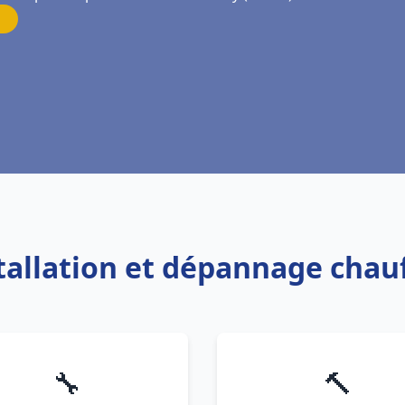
stallation et dépannage chau
🔧
🔨