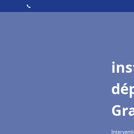
📞
ins
dé
Gr
Interventi