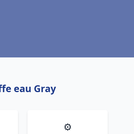
ffe eau Gray
⚙️