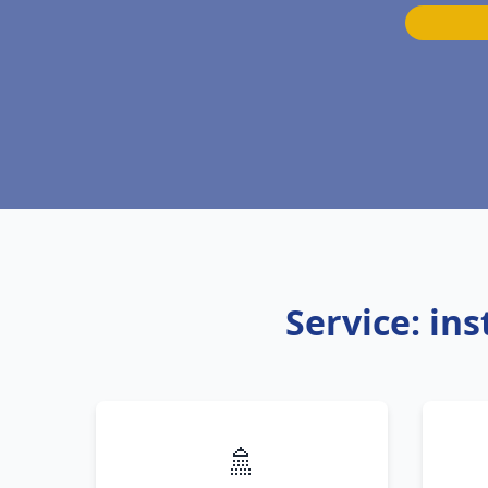
Service: in
🚿