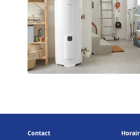
Contact
Horair