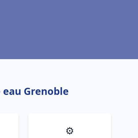
e eau Grenoble
⚙️