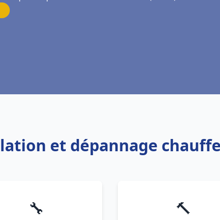
allation et dépannage chauff
🔧
🔨