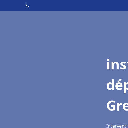
📞
ins
dé
Gr
Intervent