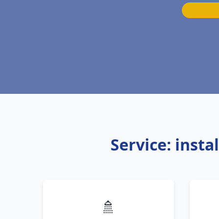
Service: inst
🚿