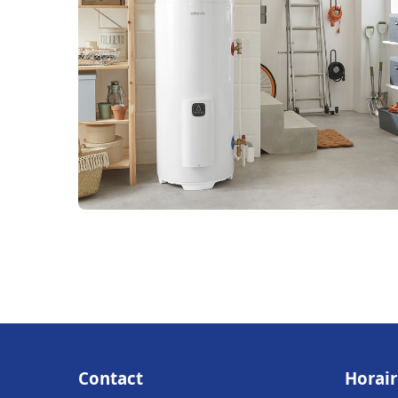
Contact
Horair