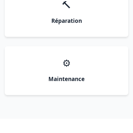
🔨
Réparation
⚙️
Maintenance