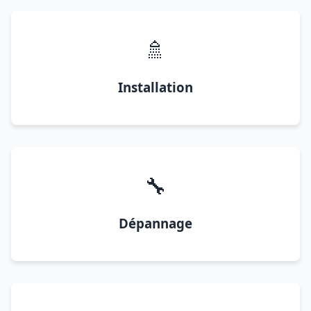
🚿
Installation
🔧
Dépannage