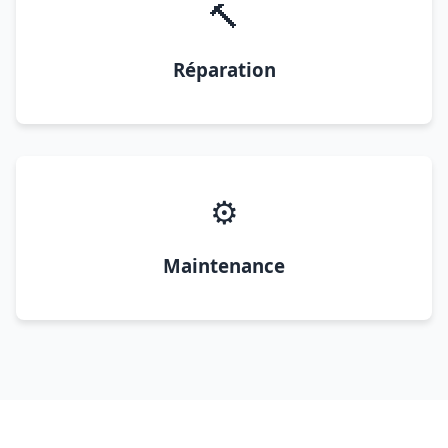
🔨
Réparation
⚙️
Maintenance