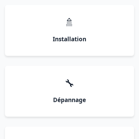
🚿
Installation
🔧
Dépannage