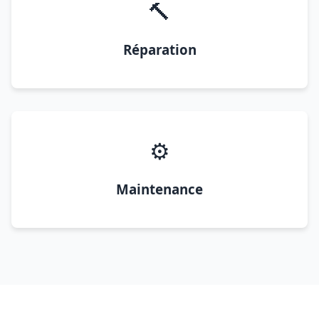
🔨
Réparation
⚙️
Maintenance