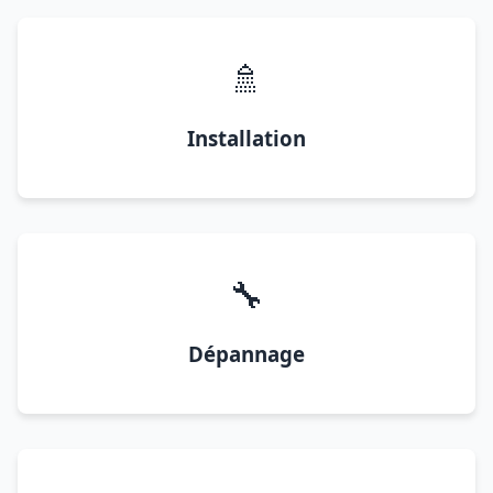
🚿
Installation
🔧
Dépannage