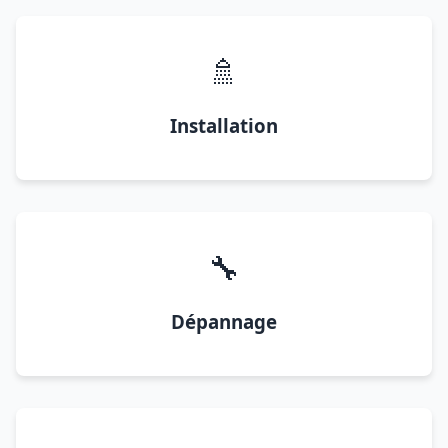
🚿
Installation
🔧
Dépannage