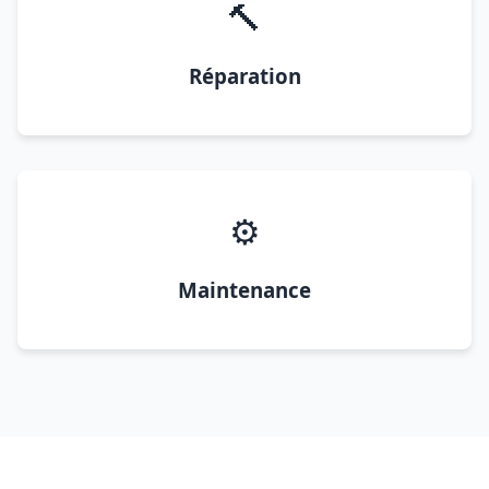
🔨
Réparation
⚙️
Maintenance