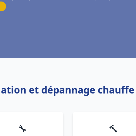
allation et dépannage chauff
🔧
🔨