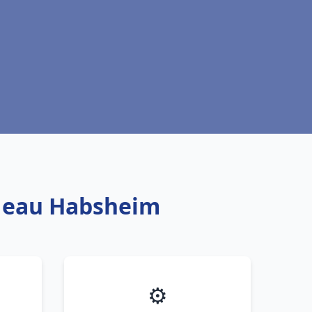
e eau Habsheim
⚙️