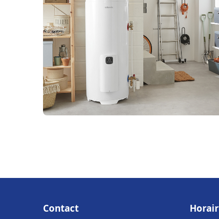
Contact
Horair