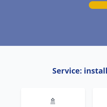
Service: inst
🚿