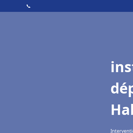
📞
ins
dé
Ha
Intervent