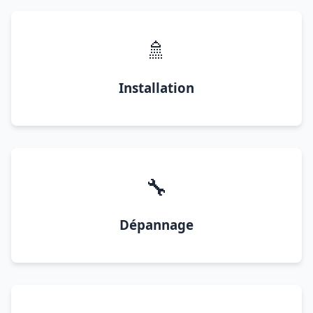
🚿
Installation
🔧
Dépannage