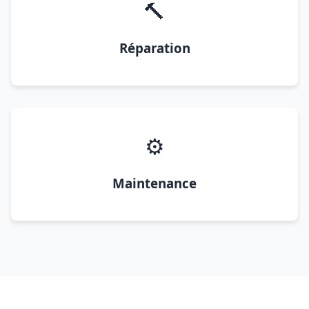
🔨
Réparation
⚙️
Maintenance