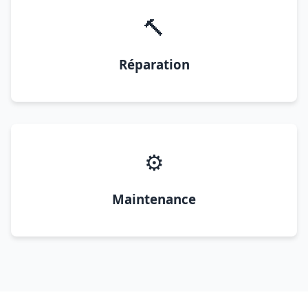
🔨
Réparation
⚙️
Maintenance