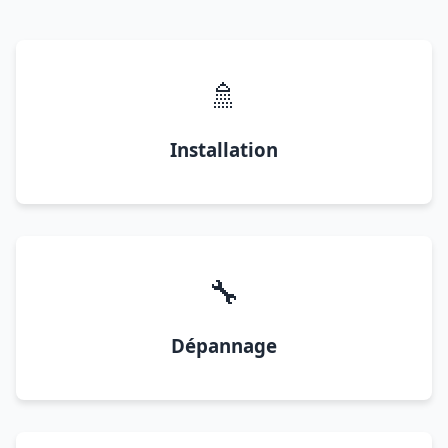
🚿
Installation
🔧
Dépannage