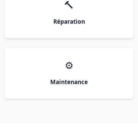
🔨
Réparation
⚙️
Maintenance