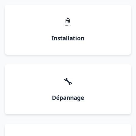
🚿
Installation
🔧
Dépannage