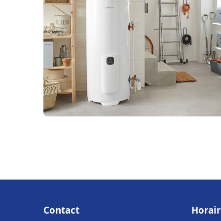
Contact
Horair