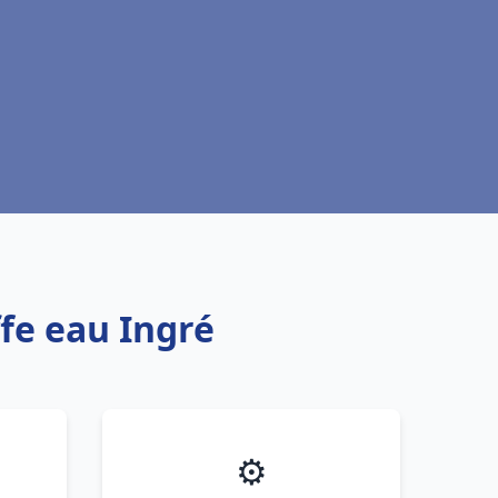
ffe eau Ingré
⚙️