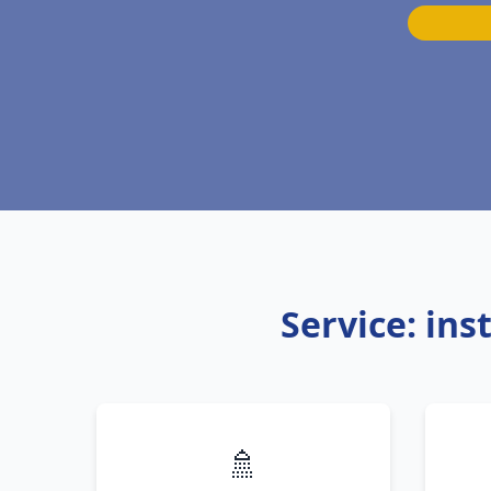
Service: ins
🚿