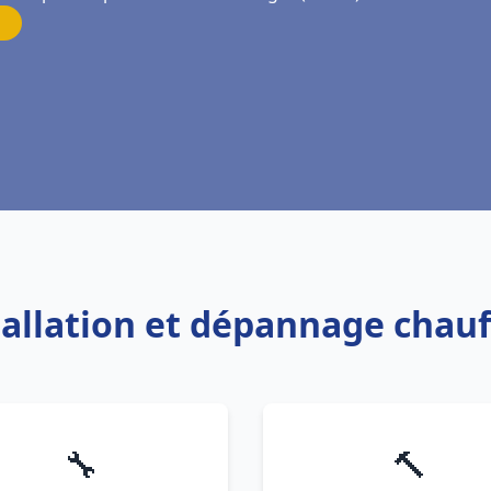
tallation et dépannage chau
🔧
🔨