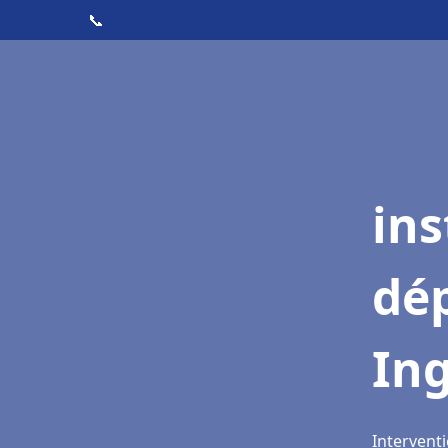
📞
ins
dé
In
Interventi