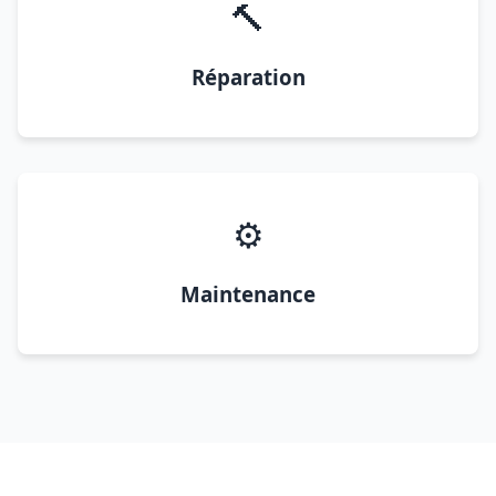
🔨
Réparation
⚙️
Maintenance