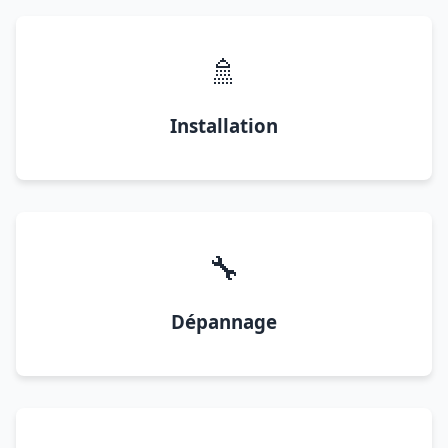
🚿
Installation
🔧
Dépannage