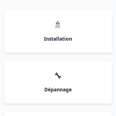
🚿
Installation
🔧
Dépannage