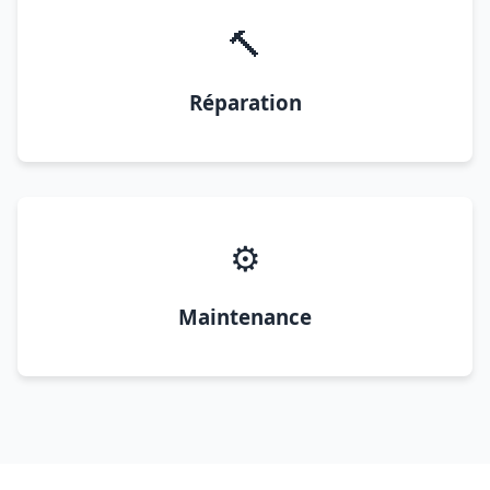
🔨
Réparation
⚙️
Maintenance