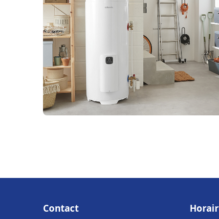
Contact
Horair