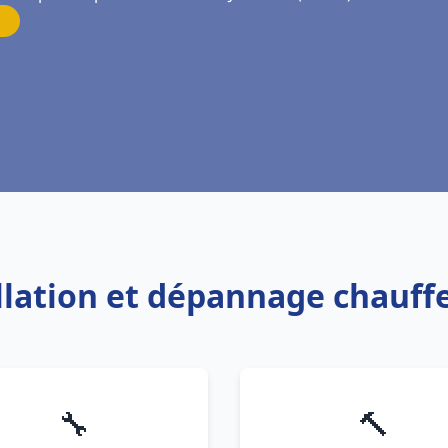
allation et dépannage chauf
🔧
🔨