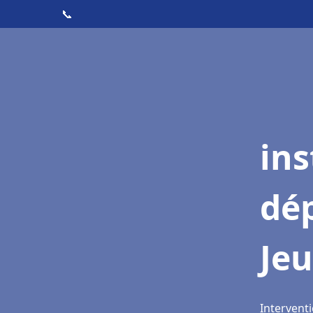
📞
ins
dé
Je
Intervent