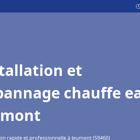

tallation et
pannage chauffe e
umont
ion rapide et professionnelle à Jeumont (59460)