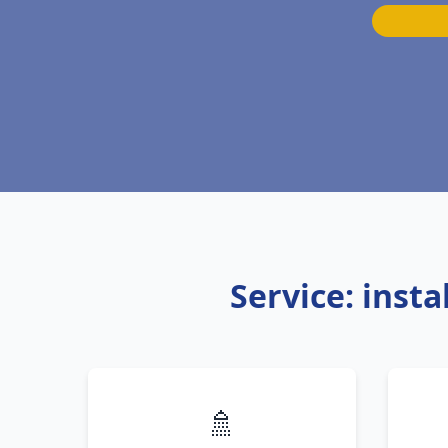
Service: inst
🚿