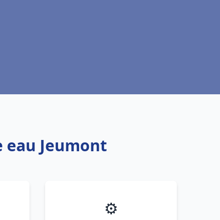
fe eau Jeumont
⚙️