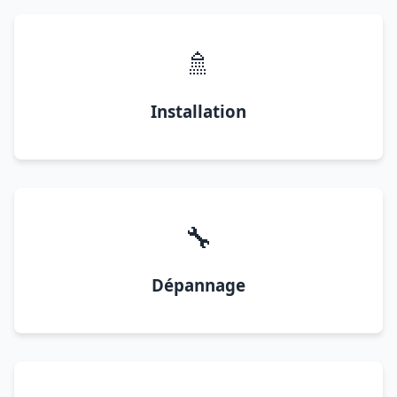
🚿
Installation
🔧
Dépannage