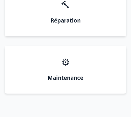
🔨
Réparation
⚙️
Maintenance