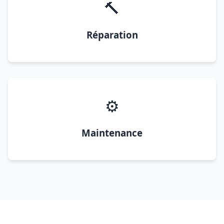
🔨
Réparation
⚙️
Maintenance