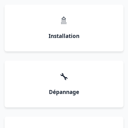
🚿
Installation
🔧
Dépannage