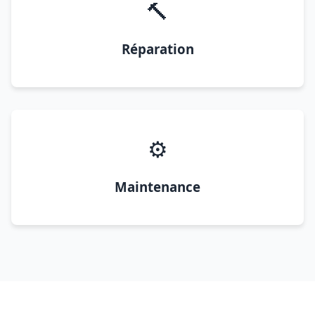
🔨
Réparation
⚙️
Maintenance