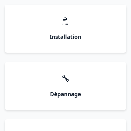
🚿
Installation
🔧
Dépannage