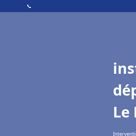
📞
ins
dé
Le
Intervent