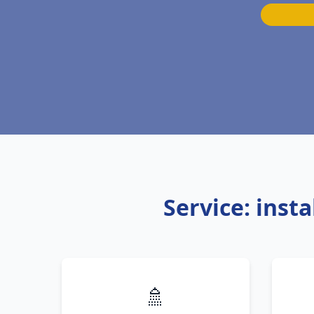
Service: inst
🚿