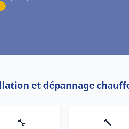
allation et dépannage chauf
🔧
🔨