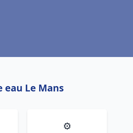
fe eau Le Mans
⚙️