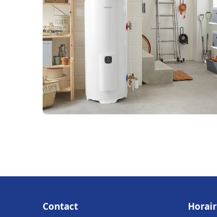
Contact
Horair